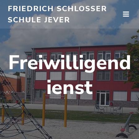
Zum
FRIEDRICH SCHLOSSER
Inhalt
SCHULE JEVER
springen
Freiwilligend
ienst